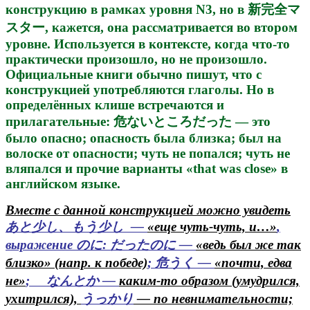
конструкцию в рамках уровня N3, но в 新完全マ
スター, кажется, она рассматривается во втором
уровне. Используется в контексте, когда что-то
практически произошло, но не произошло.
Официальные книги обычно пишут, что с
конструкцией употребляются глаголы. Но в
определённых клише встречаются и
прилагательные: 危ないところだった — это
было опасно; опасность была близка; был на
волоске от опасности; чуть не попался; чуть не
вляпался и прочие варианты «that was close» в
английском языке.
Вместе с данной конструкцией можно увидеть
あと少し、もう少し —
«еще чуть-чуть, и…»
,
выражение のに: だったのに —
«ведь был же так
близко» (напр. к победе)
; 危うく —
«почти, едва
не»
; なんとか —
каким-то образом (умудрился,
ухитрился),
うっかり
— по невнимательности;