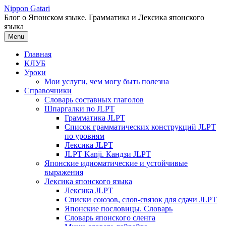
Перейти
Nippon Gatari
к
Блог о Японском языке. Грамматика и Лексика японского
содержимому
языка
Menu
Главная
КЛУБ
Уроки
Мои услуги, чем могу быть полезна
Справочники
Словарь составных глаголов
Шпаргалки по JLPT
Грамматика JLPT
Список грамматических конструкций JLPT
по уровням
Лексика JLPT
JLPT Kanji. Кандзи JLPT
Японские идиоматические и устойчивые
выражения
Лексика японского языка
Лексика JLPT
Списки союзов, слов-связок для сдачи JLPT
Японские пословицы. Словарь
Словарь японского сленга