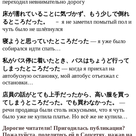
переходил невнимательно дорогу
床が濡れていることに気づかず、もう少しで倒れ
るところだった。
－ я не заметил помытый пол и
чуть было не шлёпнулся
寝ようと思っていたところだった
— я уже было
собирался идти спать…
私がバス停に着いたとき、バスはちょうど行って
しまったところだった
— когда я приехал на
автобусную остановку, мой автобус отъезжал с
остановки…
店員の話がとても上手だったから、高い服を買っ
てしまうところだった。でも買わなかった。
—
речи продавца были столь искусными, что я чуть
было уже не купила платье. Но всё же не купила…
Дорогие читатели! Пригодилась публикация?
Пожалуйста, поделитесь ей в Соцсетях, нажав на