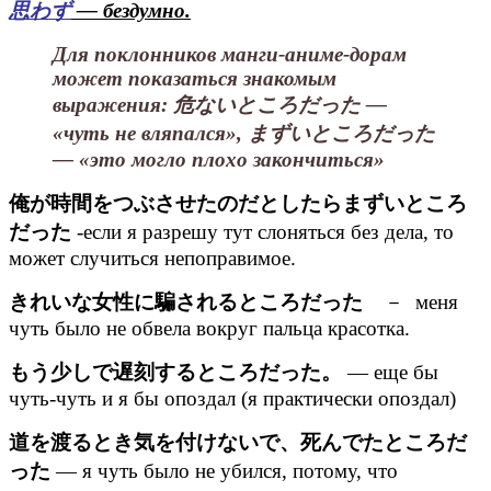
思わず
— бездумно.
Для поклонников манги-аниме-дорам
может показаться знакомым
выражения: 危ないところだった —
«чуть не вляпался», まずいところだった
— «это могло плохо закончиться»
俺が時間をつぶさせたのだとしたらまずいところ
だった
-если я разрешу тут слоняться без дела, то
может случиться непоправимое.
きれいな女性に騙されるところだった
－ меня
чуть было не обвела вокруг пальца красотка.
もう少しで遅刻するところだった。
— еще бы
чуть-чуть и я бы опоздал (я практически опоздал)
道を渡るとき気を付けないで、死んでたところだ
った
— я чуть было не убился, потому, что