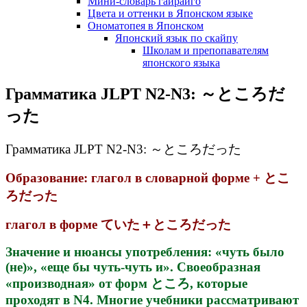
Мини-словарь гайрайго
Цвета и оттенки в Японском языке
Ономатопея в Японском
Японский язык по скайпу
Школам и препопавателям
японского языка
Грамматика JLPT N2-N3: ～ところだ
った
Грамматика JLPT N2-N3: ～ところだった
Образование: глагол в словарной форме + とこ
ろだった
глагол в форме ていた＋ところだった
Значение и нюансы употребления: «чуть было
(не)», «еще бы чуть-чуть и». Своеобразная
«производная» от форм ところ, которые
проходят в N4. Многие учебники рассматривают