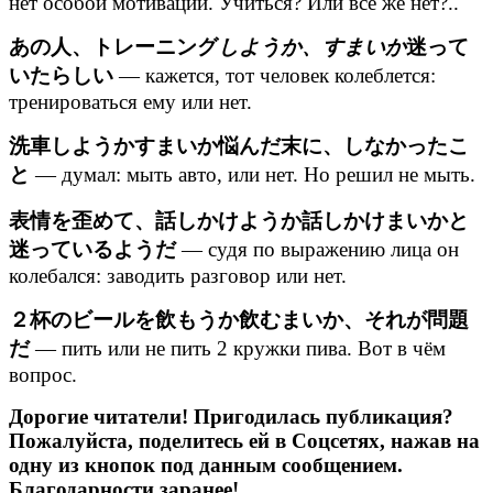
нет особой мотивации. Учиться? Или всё же нет?..
あの人、トレーニング
しようか、すまいか
迷って
いたらしい
— кажется, тот человек колеблется:
тренироваться ему или нет.
洗車しようかすまいか悩んだ末に、しなかったこ
と
— думал: мыть авто, или нет. Но решил не мыть.
表情を歪めて、話しかけようか話しかけまいかと
迷っているようだ
— судя по выражению лица он
колебался: заводить разговор или нет.
２杯のビールを飲もうか飲むまいか、それが問題
だ
— пить или не пить 2 кружки пива. Вот в чём
вопрос.
Дорогие читатели! Пригодилась публикация?
Пожалуйста, поделитесь ей в Соцсетях, нажав на
одну из кнопок под данным сообщением.
Благодарности заранее!