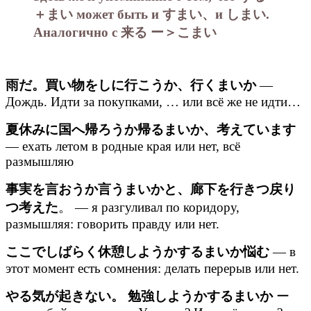
＋まい может быть и すまい、и しまい.
Аналогично с 来る ー＞こまい
雨だ。買い物をしに行こうか、行くまいか
—
Дождь. Идти за покупками, … или всё же не идти…
夏休みに国へ帰ろうか帰るまいか、考えています
— ехать летом в родные края или нет, всё
размышляю
事実を言おうか言うまいかと、廊下を行きつ戻り
つ考えた
。 — я разгуливал по коридору,
размышляя: говорить правду или нет.
ここでしばらく休憩しようかするまいか悩む
— в
этот момент есть сомнения: делать перерыв или нет.
やる気が起きない。 勉強しようかするまいか
ー