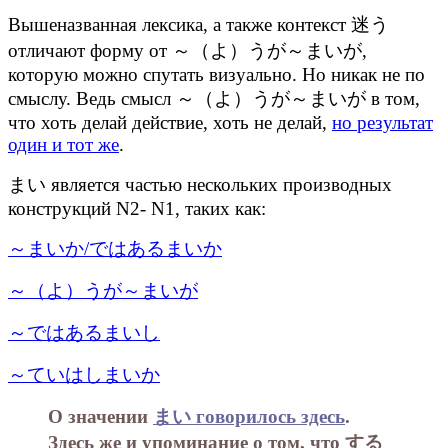
Вышеназванная лексика, а также контекст 迷う
отличают форму от ～（よ）うが～まいが,
которую можно спутать визуально. Но никак не по
смыслу. Ведь смысл ～（よ）うが～まいが в том,
что хоть делай действие, хоть не делай,
но результат
один и тот же
.
まい является частью нескольких производных
конструкций N2- N1, таких как:
～まいか/ではあるまいか
～（よ）うが～まいが
～ではあるまいし
～ていはしまいか
О значении
まい говорилось здесь
.
Здесь же и упоминание о том, что する