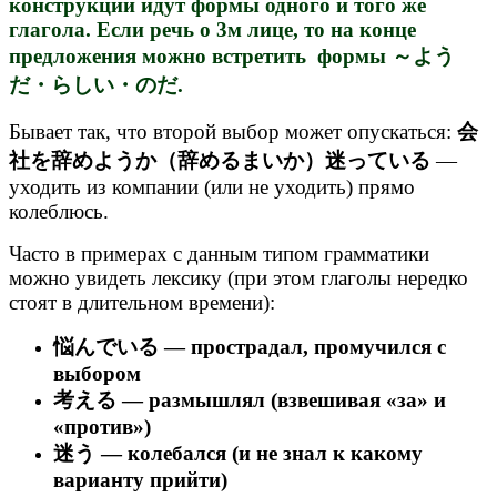
конструкции идут формы одного и того же
глагола. Если речь о 3м лице, то на конце
предложения можно встретить формы ～よう
だ・らしい・のだ.
Бывает так, что второй выбор может опускаться:
会
社を辞めようか（辞めるまいか）迷っている
—
уходить из компании (или не уходить) прямо
колеблюсь.
Часто в примерах с данным типом грамматики
можно увидеть лексику (при этом глаголы нередко
стоят в длительном времени):
悩んでいる — прострадал, промучился с
выбором
考える — размышлял (взвешивая «за» и
«против»)
迷う — колебался (и не знал к какому
варианту прийти)