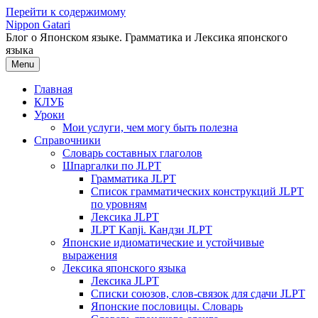
Перейти к содержимому
Nippon Gatari
Блог о Японском языке. Грамматика и Лексика японского
языка
Menu
Главная
КЛУБ
Уроки
Мои услуги, чем могу быть полезна
Справочники
Словарь составных глаголов
Шпаргалки по JLPT
Грамматика JLPT
Список грамматических конструкций JLPT
по уровням
Лексика JLPT
JLPT Kanji. Кандзи JLPT
Японские идиоматические и устойчивые
выражения
Лексика японского языка
Лексика JLPT
Списки союзов, слов-связок для сдачи JLPT
Японские пословицы. Словарь