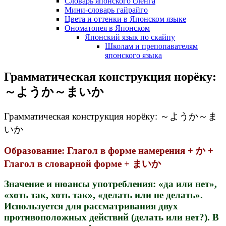
Словарь японского сленга
Мини-словарь гайрайго
Цвета и оттенки в Японском языке
Ономатопея в Японском
Японский язык по скайпу
Школам и препопавателям
японского языка
Грамматическая конструкция норёку:
～ようか～まいか
Грамматическая конструкция норёку: ～ようか～ま
いか
Образование: Глагол в форме намерения + か +
Глагол в словарной форме + まいか
Значение и нюансы употребления: «да или нет»,
«хоть так, хоть так», «делать или не делать».
Используется для рассматривания двух
противоположных действий (делать или нет?). В