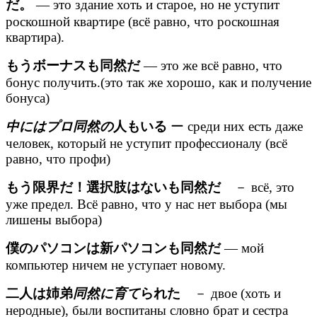
だ。
— это здание хоть и старое, но не уступит
роскошной квартире (всё равно, что роскошная
квартира).
もうボーナスも同然だ
— это же всё равно, что
бонус получить.(это так же хорошо, как и получение
бонуса)
中にはプロ同然の
人もいる
ー среди них есть даже
человек, который не уступит профессионалу (всё
равно, что профи)
もう限界だ！選択肢はないも同然だ
－ всё, это
уже предел. Всё равно, что у нас нет выбора (мы
лишены выбора)
僕のパソコンは新パソコンも同然だ
— мой
компьютер ничем не уступает новому.
二人は姉弟
同然に育て
られた
－ двое (хоть и
неродные), были воспитаны словно брат и сестра