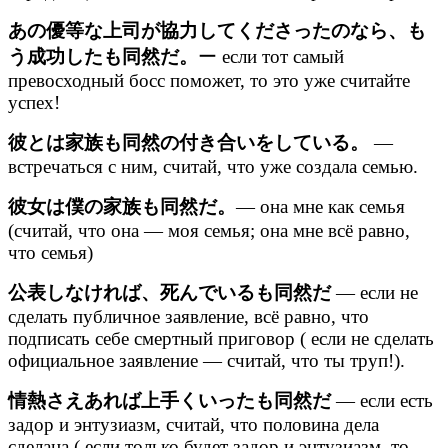
あの優等な上司が協力してくださったのなら、も
う成功したも同然だ。
ー если тот самый
превосходный босс поможет, то это уже считайте
успех!
彼とは家族も同然の付き合いをしている。
—
встречаться с ним, считай, что уже создала семью.
彼女は僕の家族も同然だ。
— она мне как семья
(считай, что она — моя семья; она мне всё равно,
что семья)
公表しなければ、死んでいるも同然だ
— если не
сделать публичное заявление, всё равно, что
подписать себе смертный приговор ( если не сделать
официальное заявление — считай, что ты труп!).
情熱さえあれば上手くいったも同然だ
— если есть
задор и энтузиазм, считай, что половина дела
сделана ( если только будет задор и энтузиазм, то