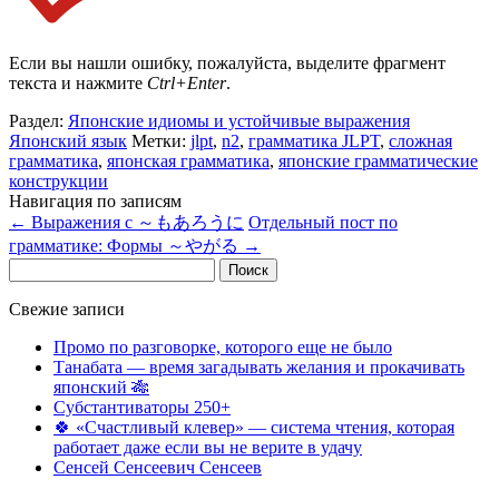
Если вы нашли ошибку, пожалуйста, выделите фрагмент
текста и нажмите
Ctrl+Enter
.
Раздел:
Японские идиомы и устойчивые выражения
Японский язык
Метки:
jlpt
,
n2
,
грамматика JLPT
,
сложная
грамматика
,
японская грамматика
,
японские грамматические
конструкции
Навигация по записям
←
Выражения с ～もあろうに
Отдельный пост по
грамматике: Формы ～やがる
→
Найти:
Свежие записи
Промо по разговорке, которого еще не было
Танабата — время загадывать желания и прокачивать
японский 🎋
Субстантиваторы 250+
🍀 «Счастливый клевер» — система чтения, которая
работает даже если вы не верите в удачу
Сенсей Сенсеевич Сенсеев