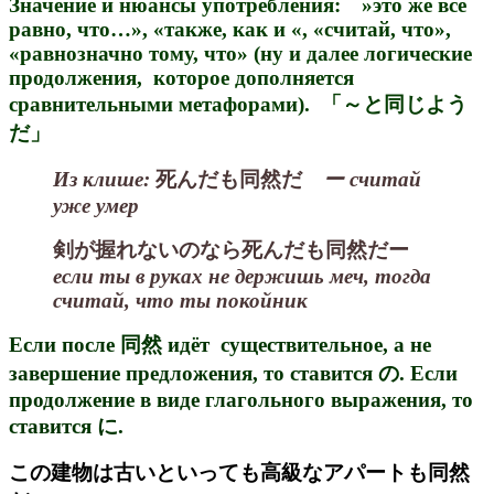
Значение и нюансы употребления: »это же всё
равно, что…», «также, как и «, «считай, что»,
«равнозначно тому, что» (ну и далее логические
продолжения, которое дополняется
сравнительными метафорами). 「～と同じよう
だ」
Из клише:
死ん
だも同然だ
ー считай
уже умер
剣が握れ
ないのなら死んだも同然だ
ー
если ты в руках не держишь меч, тогда
считай, что ты покойник
Если после 同然 идёт существительное, а не
завершение предложения, то ставится の. Если
продолжение в виде глагольного выражения, то
ставится に.
この建物は古いといっても高級なアパートも同然