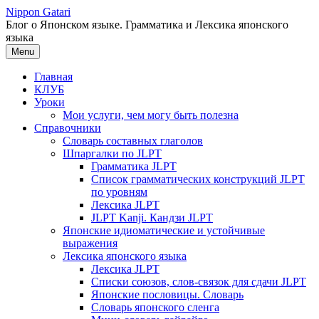
Перейти
Nippon Gatari
к
Блог о Японском языке. Грамматика и Лексика японского
содержимому
языка
Menu
Главная
КЛУБ
Уроки
Мои услуги, чем могу быть полезна
Справочники
Словарь составных глаголов
Шпаргалки по JLPT
Грамматика JLPT
Список грамматических конструкций JLPT
по уровням
Лексика JLPT
JLPT Kanji. Кандзи JLPT
Японские идиоматические и устойчивые
выражения
Лексика японского языка
Лексика JLPT
Списки союзов, слов-связок для сдачи JLPT
Японские пословицы. Словарь
Словарь японского сленга