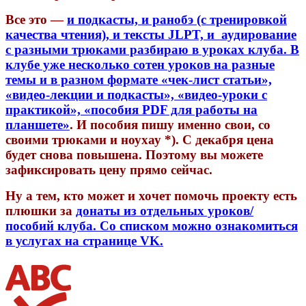
Все это —
и подкасты, и ранобэ (с тренировкой
качества чтения), и тексты JLPT, и аудирование
с разными трюками разбираю в уроках клуба. В
клубе уже несколько сотен уроков на разные
темы и в разном формате «чек-лист статьи»,
«видео-лекции и подкасты», «видео-уроки с
практикой», «пособия PDF для работы на
планшете»
. И пособия пишу именно свои, со
своими трюками и ноухау *). С декабря цена
будет снова повышена. Поэтому вы можете
зафиксировать цену прямо сейчас.
Ну а тем, кто может и хочет помочь проекту есть
плюшки за
донаты из отдельных уроков/
пособий клуба. Со списком можно ознакомиться
в услугах на странице VK.