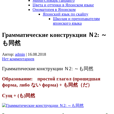
Мини-словарь гайрайго
Цвета и оттенки в Японском языке
Ономатопея в Японском
Японский язык по скайпу
Школам и препопавателям
японского языка
Грамматические конструкции Ｎ2: ～
も同然
Автор:
admin
|
16.08.2018
Нет комментариев
Грамматические конструкции Ｎ2: ～も同然
Образование: простой глагол (прошедшая
форма, либо ない форма) + も同然（だ）
Сущ + (も)同然