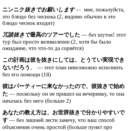
ニンニク
抜きでお願いします
—
мне, пожалуйста,
это блюдо без чеснока (2, видимо обычно в это
блюдо чеснок входит)
冗談抜きで
最高のツアーでした
— без шуток! этот
тур был просто великолепен (2, хотя бы было
ожидание, что что-то да сорвётся)
この計画は彼を抜きにしては、とうてい実現でき
ないだろう
。 — этот план невозможно исполнить
без его помощи (1й)
彼はパーティーに来なかったので、彼抜きで始め
た
— поскольку он не пришел на вечеринку, то она
началась без него (больше 2)
あなたの教え方は、お世辞抜きで分かりやすいで
す
— без лишней лести замечу, что ваш способ
объяснения очень простой (больше пункт про