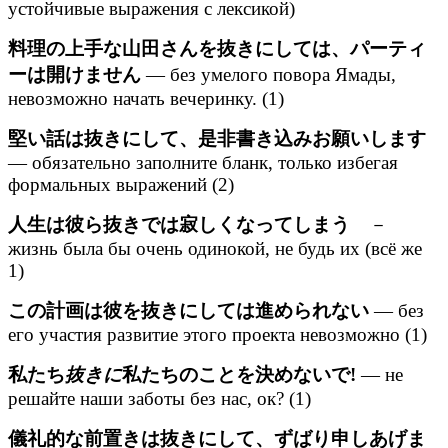
устойчивые выражения с лексикой)
料理の上手な山田さんを抜きにしては、パーティ
ーは開けません
— без умелого повора Ямады,
невозможно начать вечеринку. (1)
堅い話は抜きにして、是非書き込みお願いします
— обязательно заполните бланк, только избегая
формальных выражений (2)
人生は彼ら抜きでは寂しくなってしまう
－
жизнь была бы очень одинокой, не будь их (всё же
1)
この計画は彼を抜きにしては進められない
— без
его участия развитие этого проекта невозможно (1)
私たち
抜きに
私たちのことを決めないで!
— не
решайте наши заботы без нас, ок? (1)
儀礼的な前置きは抜きにして、ずばり申しあげま