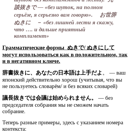
談抜きで — «без шуток, на полном
серьёзе, я серьезно вам говорю». お世辞
ぬきに － «без лишней лести я скажу,
что …. и дальше приятный
комплимент»
Грамматические формы ぬきで/ ぬきにして
могут использоваться как в положительном, так
и в негативном ключе.
辞書
抜きに
、あなたの日本語は上手だよ
。 — ваш
японский действительно хорош (учитывая, что вы
не пользуетесь словарём/ и без всяких словарей)
議長抜きで
は会議は始められません。
— без
председателя собрания мы не сможем начать
собрание.
Теперь разные примеры, здесь с указанием номера
контекста: