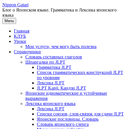
Перейти
Nippon Gatari
к
Блог о Японском языке. Грамматика и Лексика японского
содержимому
языка
Menu
Главная
КЛУБ
Уроки
Мои услуги, чем могу быть полезна
Справочники
Словарь составных глаголов
Шпаргалки по JLPT
Грамматика JLPT
Список грамматических конструкций JLPT
по уровням
Лексика JLPT
JLPT Kanji. Кандзи JLPT
Японские идиоматические и устойчивые
выражения
Лексика японского языка
Лексика JLPT
Списки союзов, слов-связок для сдачи JLPT
Японские пословицы. Словарь
Словарь японского сленга