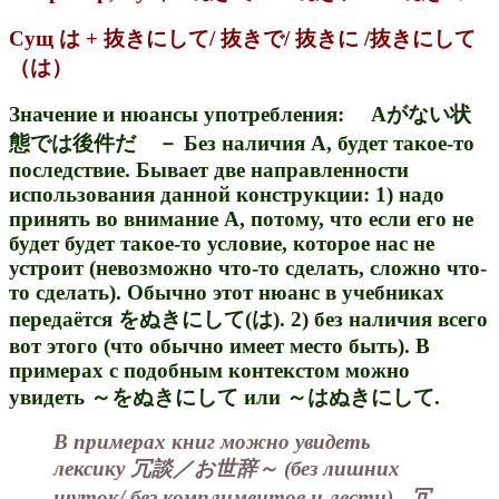
Сущ は + 抜きにして/ 抜きで/ 抜きに /抜きにして
（は）
Значение и нюансы употребления: Аがない状
態では後件だ － Без наличия А, будет такое-то
последствие. Бывает две направленности
использования данной конструкции: 1) надо
принять во внимание А, потому, что если его не
будет будет такое-то условие, которое нас не
устроит (невозможно что-то сделать, сложно что-
то сделать). Обычно этот нюанс в учебниках
передаётся をぬきにして(は). 2) без наличия всего
вот этого (что обычно имеет место быть). В
примерах с подобным контекстом можно
увидеть ～をぬきにして или ～はぬきにして.
В примерах книг можно увидеть
лексику 冗談／お世辞～ (без лишних
шуток/ без комплиментов и лести). 冗