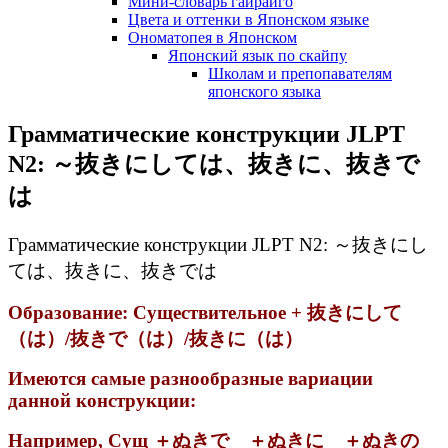
Мини-словарь гайрайго
Цвета и оттенки в Японском языке
Ономатопея в Японском
Японский язык по скайпу
Школам и препопавателям
японского языка
Грамматические конструкции JLPT
N2: ～抜きにしては、抜きに、抜きで
は
Грамматические конструкции JLPT N2: ～抜きにし
ては、抜きに、抜きでは
Образование: Существительное + 抜きにして
（は）/抜きで（は）/抜きに（は）
Имеются самые разнообразные вариации
данной конструкции:
Например, Сущ ＋ぬきで ＋ぬきに ＋ぬきの