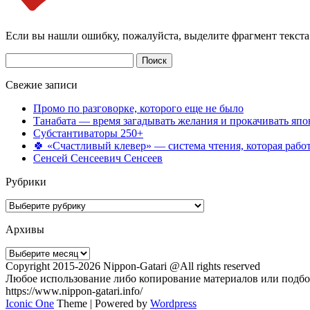
Если вы нашли ошибку, пожалуйста, выделите фрагмент текст
Найти:
Свежие записи
Промо по разговорке, которого еще не было
Танабата — время загадывать желания и прокачивать япо
Субстантиваторы 250+
🍀 «Счастливый клевер» — система чтения, которая работ
Сенсей Сенсеевич Сенсеев
Рубрики
Рубрики
Архивы
Архивы
Copyright 2015-2026 Nippon-Gatari @All rights reserved
Любое использование либо копирование материалов или подбор
https://www.nippon-gatari.info/
Iconic One
Theme | Powered by
Wordpress