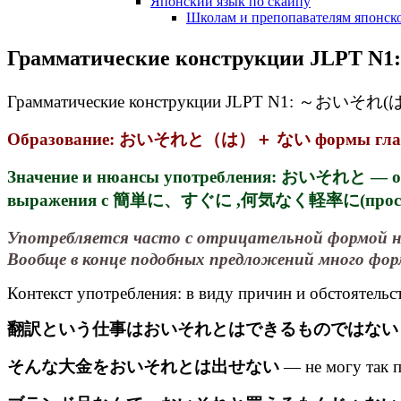
Японский язык по скайпу
Школам и препопавателям японско
Грамматические конструкции JLP
Грамматические конструкции JLPT N1: ～おいそ
Образование: おいそれと（は）＋ ない формы гла
Значение и нюансы употребления: おいそれと — озна
выражения с 簡単に、すぐに ,何気なく軽率に(просто, быс
Употребляется часто с отрицательной форм
Вообще в конце подобных предложений много фо
Контекст употребления: в виду причин и обстоятельст
翻訳という仕事はおいそれとはできるものではない
そんな大金をおいそれとは出せない
— не могу так п