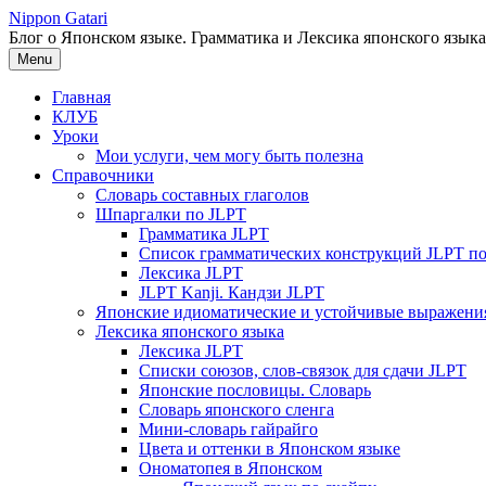
Перейти
Nippon Gatari
к
Блог о Японском языке. Грамматика и Лексика японского языка
содержимому
Menu
Главная
КЛУБ
Уроки
Мои услуги, чем могу быть полезна
Справочники
Словарь составных глаголов
Шпаргалки по JLPT
Грамматика JLPT
Список грамматических конструкций JLPT п
Лексика JLPT
JLPT Kanji. Кандзи JLPT
Японские идиоматические и устойчивые выражени
Лексика японского языка
Лексика JLPT
Списки союзов, слов-связок для сдачи JLPT
Японские пословицы. Словарь
Словарь японского сленга
Мини-словарь гайрайго
Цвета и оттенки в Японском языке
Ономатопея в Японском