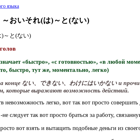
го языка
T N1: ～おいそれ(は)～と(ない)
れ(は)～と(ない)
голов
чает «быстро», «с готовностью», «в любой момен
тро, тут же, моментально, легко)
ой на конце ない、できない、わけにはいかない и прочие фор
рм, которые выражают возможность действий.
в невозможность легко, вот так вот просто совершить 
-не следует так вот просто браться за работу, связан
росто вот взять и вытащить подобные деньги из своег