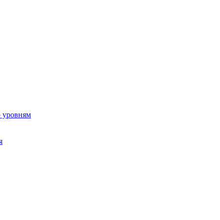
о уровням
я