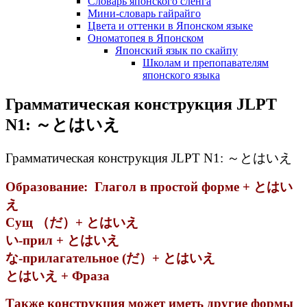
Словарь японского сленга
Мини-словарь гайрайго
Цвета и оттенки в Японском языке
Ономатопея в Японском
Японский язык по скайпу
Школам и препопавателям
японского языка
Грамматическая конструкция JLPT
N1: ～とはいえ
Грамматическая конструкция JLPT N1: ～とはいえ
Образование: Глагол в простой форме + とはい
え
Сущ （だ）+ とはいえ
い-прил + とはいえ
な-прилагательное (だ）+ とはいえ
とはいえ + Фраза
Также конструкция может иметь другие формы