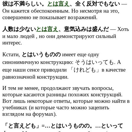
彼は不満らしい。
とは言え
、全く反対でもない
—
Он кажется обеспокоенным. Но несмотря на это,
совершенно не показывает возражений.
人数は少ない
とは言え
、意気込みは盛んだ
— Хоть
и мало людей , но они демонстрируют сильный
интерес.
Кстати,
とはいうものの
имеет еще одну
синонимичную конструкцию: そうはいっても. А
еще наши сенсе приводили 「けれども」в качестве
равнозначной конструкции.
И тем не менее, продолжают звучать вопросы,
которые касаются разницы похожих конструкций.
Вот лишь некоторые ответы, которые можно найти в
учебниках (и которые часто можно зацепить
взглядом на форумах).
「と言えども」=…とはいうものの。…といって