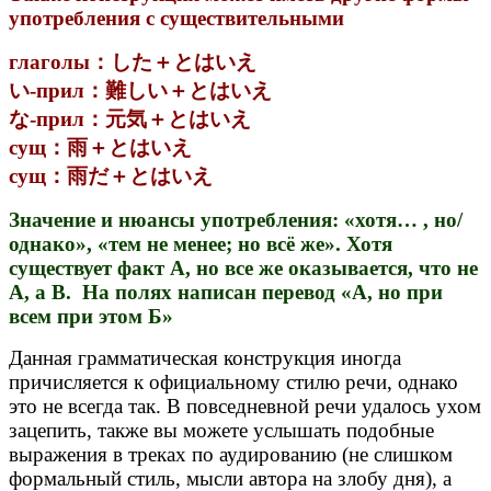
употребления с существительными
глаголы：した＋とはいえ
い-прил：難しい＋とはいえ
な-прил：元気＋とはいえ
сущ：雨＋とはいえ
сущ：雨だ＋とはいえ
Значение и нюансы употребления: «хотя… , но/
однако», «тем не менее; но всё же». Хотя
существует факт А, но все же оказывается, что не
А, а B. На полях написан перевод «А, но при
всем при этом Б»
Данная грамматическая конструкция иногда
причисляется к официальному стилю речи, однако
это не всегда так. В повседневной речи удалось ухом
зацепить, также вы можете услышать подобные
выражения в треках по аудированию (не слишком
формальный стиль, мысли автора на злобу дня), а