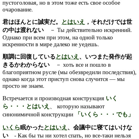
пустоголовая, но в этом тоже есть свое особое
очарование.
君はほんとに誠実だ。
とはいえ
，それだけでは世
の中は渡れない
－ Ты действительно искренний.
Однако при всем при этом, на одной только
искренности в мире далеко не уедешь.
順調に回復している
とはいえ
、いつまた発作が起
きるかわからない
－ хоть все и пошло в
благоприятном русле (мы обезвредили последствия),
однако когда этот приступ снова случится — мы
просто не знаем.
Встречается и производная конструкция
いく
ら・・・とはいえ
、 которую называют
синонимичной конструкции
「いくら・・・でも」
いくら
眠かった
とはいえ
、会議中に寝てはいけな
い
- Как бы ты ни хотел спать, но все-таки нельзя