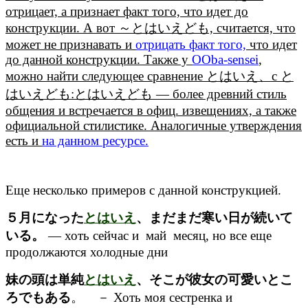
отрицает, а признает факт того, что идет до
конструкции. А вот ～とはいえども, считается, что
может не признавать и
отрицать факт того,
что идет
до данной конструкции. Также у
OOba-sensei
,
можно найти следующее сравнение とはいえ、с と
はいえども:とはいえども — более древний стиль
общения и встречается в офиц. извещениях, а также
официальной стилистике. Аналогичные утверждения
есть и
на данном ресурсе.
Еще несколько примеров с данной конструкцией.
５月になった
とはいえ
、まだまだ寒い日が続いて
いる。
— хоть сейчас и май месяц, но все еще
продолжаются холодные дни
妹の頭は単純
とはいえ
、そこが彼女の可愛いとこ
ろでもある
。 － Хоть моя сестренка и