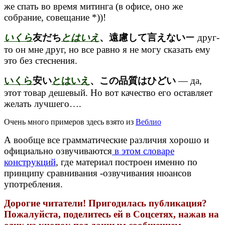
же спать во время митинга (в офисе, оно же
собрание, совещание *))!
いくら
友だち
とはいえ
、遠慮して言えない
ー друг-
то он мне друг, но все равно я не могу сказать ему
это без стеснения.
いくら
安い
とはいえ
、この品質はひどい
— да,
этот товар дешевый. Но вот качество его оставляет
желать лучшего….
Очень много примеров здесь взято из
Веблио
А вообще все грамматические различия хорошо и
официально озвучиваются
в этом словаре
конструкций
, где материал построен именно по
принципу сравнивания -озвучивания нюансов
употребления.
Дорогие читатели! Пригодилась публикация?
Пожалуйста, поделитесь ей в Соцсетях, нажав на