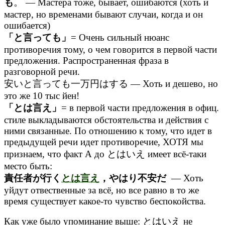
も
。 — Мастера тоже, бывает, ошибаются (хоть и
мастер, но временами бывают случаи, когда и он
ошибается)
「と言っても」
= Очень сильный нюанс
противоречия тому, о чем говорится в первой части
предложения. Распространенная фраза в
разговорной речи.
安いと言っても一万円はする — Хоть и дешево, но
это же 10 тыс йен!
「とは言え」
= в первой части предложения в офиц.
стиле выкладываются обстоятельства и действия с
ними связанные. По отношению к тому, что идет в
предыдущей речи идет противоречие, ХОТЯ мы
признаем, что факт А до とはいえ имеет всё-таки
место быть:
責任者が行く
とは言え
，やはり不安だ
— Хоть
уйдут отвественные за всё, но все равно в то же
время существует какое-то чувство беспокойства.
Как уже было упоминание выше: とはいえ не