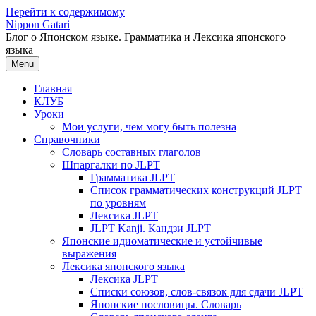
Перейти к содержимому
Nippon Gatari
Блог о Японском языке. Грамматика и Лексика японского
языка
Menu
Главная
КЛУБ
Уроки
Мои услуги, чем могу быть полезна
Справочники
Словарь составных глаголов
Шпаргалки по JLPT
Грамматика JLPT
Список грамматических конструкций JLPT
по уровням
Лексика JLPT
JLPT Kanji. Кандзи JLPT
Японские идиоматические и устойчивые
выражения
Лексика японского языка
Лексика JLPT
Списки союзов, слов-связок для сдачи JLPT
Японские пословицы. Словарь