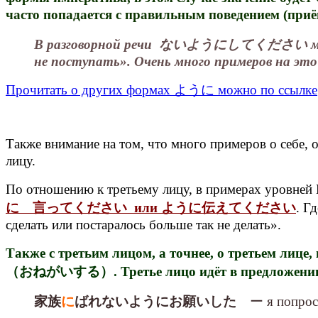
часто попадается с правильным поведением (при
В разговорной речи ないようにしてください может 
не поступать». Очень много примеров на это
Прочитать о других формах ように можно по ссылке
Также внимание на том, что много примеров
лицу.
По отношению к третьему лицу, в примерах уровней
に 言ってください или ように伝えてください
. Г
сделать или постаралось больше так не делать».
Также с третьим лицом, а точнее, о тре
（おねがいする）. Третье лицо идёт в предложении 
家族
に
ばれないようにお願いした
ー я попросил