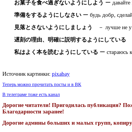
お菓子を食べ過ぎないようにしよう
ー давайте 
準備をするようにしなさい
ー будь добр, сделай
見落とさないようにしましょう
－ лучше не у
遅刻の理由、明確に説明するようにしている
私はよく本を読むようにしている
ー стараюсь к
Источник картинки:
pixabay
Теперь можно прочитать посты и в ВК
В телеграме тоже есть канал
Дорогие читатели! Пригодилась публикация? Пожа
Благодарности заранее!
Дорогие админы больших и малых групп, копируя