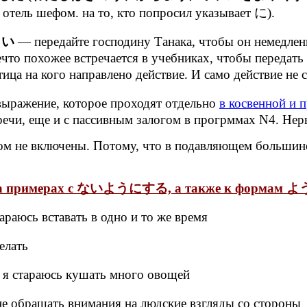
отель шефом. на то, кто попросил указывает に).
さい
— передайте господину Танака, чтобы он немедленн
что похожее встречается в учебниках, чтобы передать 
ца на кого направлено действие. И само действие не с
ение, которое проходят отдельно
в косвенной и 
речи, еще и с пассивным залогом в прогрммах N4. Нер
м не включены. Потому, что в подавляющем большинст
на примерах с ないようにする, а также к формам
аюсь вставать в одно и то же время
елать
я стараюсь кушать много овощей
е обращать внимания на людские взгляды со стороны