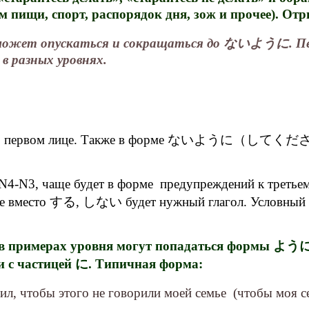
ём пищи, спорт, распорядок дня, зож и прочее).
опускаться и сокращаться до ないように. Перевод
 в разных уровнях.
 о себе, о первом лице. Также в форме ないよう
 N4-N3, чаще будет в форме предупреждений к третье
де вместо する, しない будет нужный глагол. Условный п
тьем лице, в примерах уровня могут попа
с частицей に. Типичная форма:
, чтобы этого не говорили моей семье (чтобы моя сем