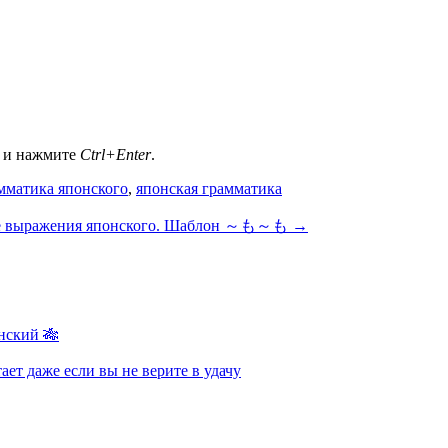
а и нажмите
Ctrl+Enter
.
мматика японского
,
японская грамматика
е выражения японского. Шаблон ～も～も
→
нский 🎋
ает даже если вы не верите в удачу