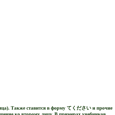
о лица). Также ставится в форму てください и прочие
ращение ко второму лицу. В примерах учебников