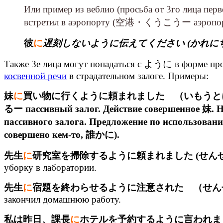
Или пример из веблио (просьба от 3го лица пер
встретил в аэропорту (空港・くうこうー аэропо
彼
に
遅刻しないように伝えてください (かれに
Также 3е лица могут попадаться с ように в форме прос
косвенной речи
в страдательном залоге. Примеры:
妹
に
買い物に行くように頼まれました （いもうとにかいものにい
るー пассивный залог. Действие совершенное 妹. Но
пассивного залога. Предложение по использо
совершено кем-то, 誰かに).
先生
に
研究室を掃除するように頼まれました (せん
уборку в лаборатории.
先生
に
宿題を終わらせる
ように注意された （せん
закончил домашнюю работу.
私は昨日、課長
に
ホテルを予約するように言われま