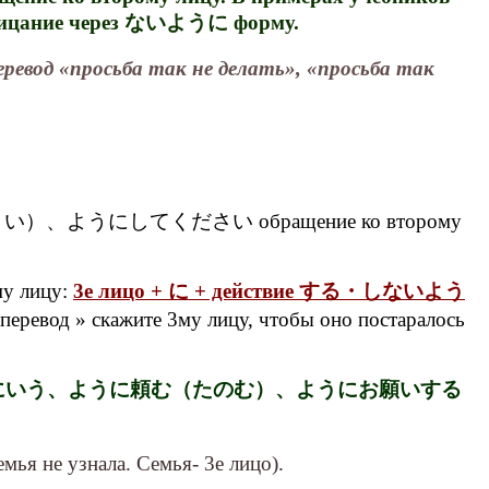
 Отрицание через ないように форму.
 «просьба так не делать», «просьба так
に（してください）、ようにしてください обращение ко второму
му лицу:
3е лицо + に + действие する・しないよう
еревод » скажите 3му лицу, чтобы оно постаралось
даться формы ようにいう、ように頼む（たのむ）、ようにお願いする
ья не узнала. Семья- 3е лицо).