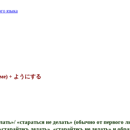
го языка
форме) + ようにする
лать»/ «стараться не делать» (обычно от первог
«старайтесь делать», «старайтесь не делать» и об