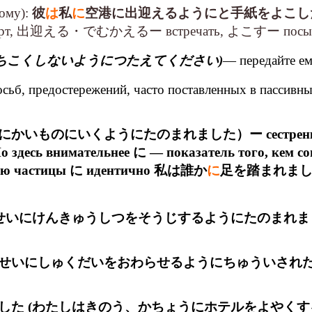
вому):
彼
は
私
に
空港に出迎えるようにと手紙をよこし
рт, 出迎える・でむかえるー встречать, よこすー посылать 
ちこくしないようにつたえてください)
— передайте ем
ьб, предостережений, часто поставленных в пассивный
くようにたのまれました）ー сестренка попросила
 здесь внимательнее に — показатель того, кем со
ванию частицы に идентично 私は誰か
に
足を踏まれました (мн
せいにけんきゅうしつをそうじするようにたのまれま
せいにしゅくだいをおわらせるようにちゅういされ
した (わたしはきのう、かちょうにホテルをよやくす