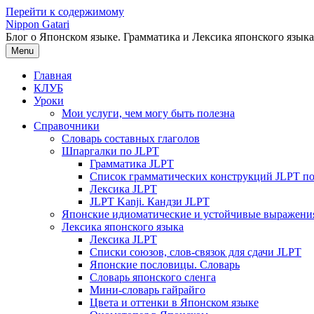
Перейти к содержимому
Nippon Gatari
Блог о Японском языке. Грамматика и Лексика японского языка
Menu
Главная
КЛУБ
Уроки
Мои услуги, чем могу быть полезна
Справочники
Словарь составных глаголов
Шпаргалки по JLPT
Грамматика JLPT
Список грамматических конструкций JLPT п
Лексика JLPT
JLPT Kanji. Кандзи JLPT
Японские идиоматические и устойчивые выражени
Лексика японского языка
Лексика JLPT
Списки союзов, слов-связок для сдачи JLPT
Японские пословицы. Словарь
Словарь японского сленга
Мини-словарь гайрайго
Цвета и оттенки в Японском языке