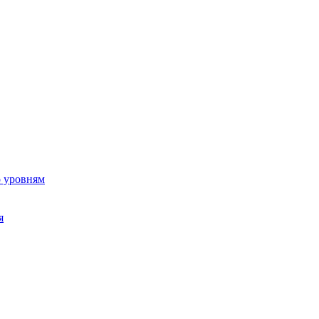
о уровням
я