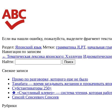
Если вы нашли ошибку, пожалуйста, выделите фрагмент текст
Раздел:
Японский язык
Метки:
грамматика JLPT
,
начальная гра
Навигация по записям
←
Тематическая лексика японского: Хэллоуин
Идиоматически
Найти:
Свежие записи
Промо по разговорке, которого еще не было
Танабата — время загадывать желания и прокачивать япо
Субстантиваторы 250+
🍀 «Счастливый клевер» — система чтения, которая работ
Сенсей Сенсеевич Сенсеев
Рубрики