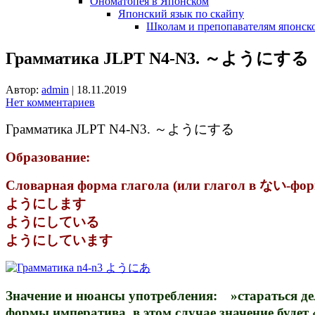
Ономатопея в Японском
Японский язык по скайпу
Школам и препопавателям японско
Грамматика JLPT N4-N3. ～ようにする
Автор:
admin
|
18.11.2019
Нет комментариев
Грамматика JLPT N4-N3. ～ようにする
Образование:
Словарная форма глагола (или глагол в ない-
ようにします
ようにしている
ようにしています
Значение и нюансы употребления: »стараться де
формы императива, в этом случае значение будет 