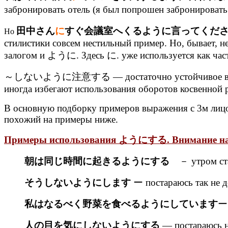
забронировать отель (я был попрошен забронировать 
田中さん
に
すぐ会議室へくるように言ってくだ
Но
стилистики совсем нестильный пример. Но, бывает, не
залогом и ように. Здесь に. уже используется как части
～しないように注意する — достаточно устойчивое выраж
иногда избегают использования оборотов косвенной 
В основную подборку примеров выражения с 3м лицо
похожий на примеры ниже.
Примеры использования ようにする. Внимание 
朝は同じ時間に起きるようにする
－ утром стар
そうしないようにします
ー постараюсь так не д
私はなるべく野菜を食べるようにしています
ー 
人の目を気にしないようにする
— постараюсь н