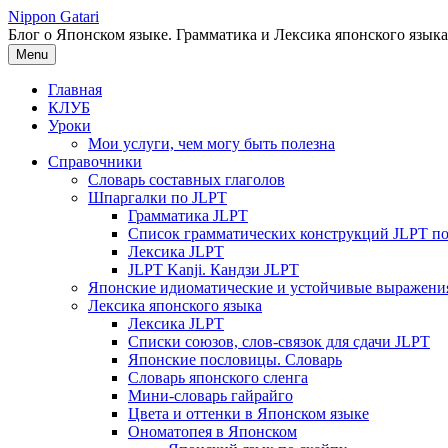
Перейти
Nippon Gatari
к
Блог о Японском языке. Грамматика и Лексика японского языка
содержимому
Menu
Главная
КЛУБ
Уроки
Мои услуги, чем могу быть полезна
Справочники
Словарь составных глаголов
Шпаргалки по JLPT
Грамматика JLPT
Список грамматических конструкций JLPT п
Лексика JLPT
JLPT Kanji. Кандзи JLPT
Японские идиоматические и устойчивые выражени
Лексика японского языка
Лексика JLPT
Списки союзов, слов-связок для сдачи JLPT
Японские пословицы. Словарь
Словарь японского сленга
Мини-словарь гайрайго
Цвета и оттенки в Японском языке
Ономатопея в Японском