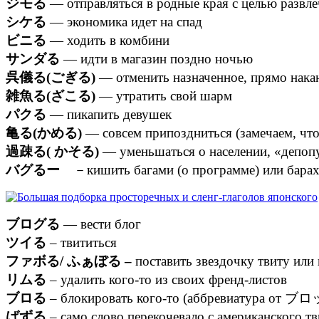
ジモる
— отправляться в родные края с целью развл
シケる
— экономика идет на спад
ビニる
— ходить в комбини
サンダる
— идти в магазин поздно ночью
呉儀る(ごぎる)
— отменить назначенное, прямо нака
雑魚る(ざこる)
— утратить свой шарм
パクる
— пикапить девушек
亀る(かめる)
— совсем припоздниться (замечаем, что 
過疎る( かそる)
— уменьшаться о населении, «депоп
バグるー
－кишить багами (о программе) или барахл
ブログる
— вести блог
ツイる
– твититься
ファボる/ ふぁぼる –
поставить звездочку твиту или 
リムる
– удалить кого-то из своих френд-листов
ブロる
– блокировать кого-то (аббревиатура от
ばずる
– само слово перекочевало с американского тви