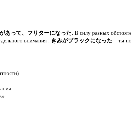
があって、フリターになった.
В силу разных обстояте
отдельного внимания .
きみがブラックになった
– ты по
ятности)
чания
ь»