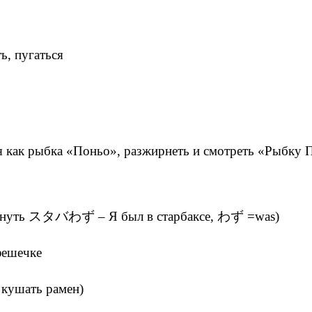
る
ь, пугаться
я как рыбка «Поньо», разжирнеть и смотреть «Рыбку П
омянуть スタバわず – Я был в старбаксе, わず =was)
фешечке
 кушать рамен)