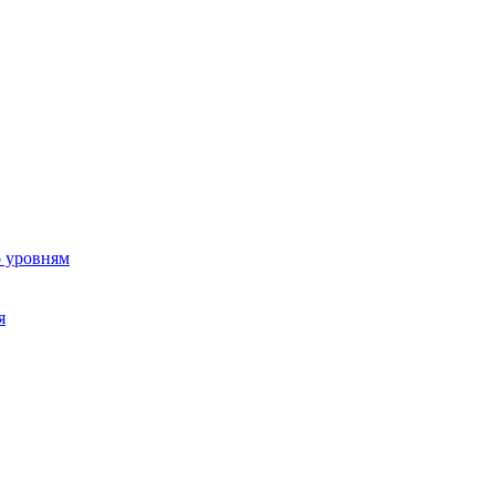
о уровням
я