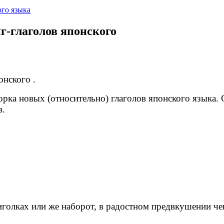
го языка
г-глаголов японского
онского .
рка новых (относительно) глаголов японского языка. 
в.
иголках или же наборот, в радостном предвкушении че