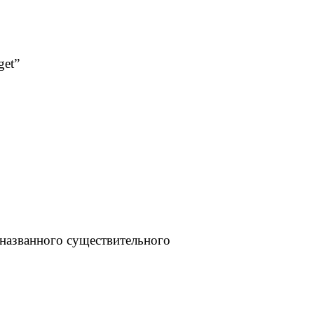
get”
еназванного существительного