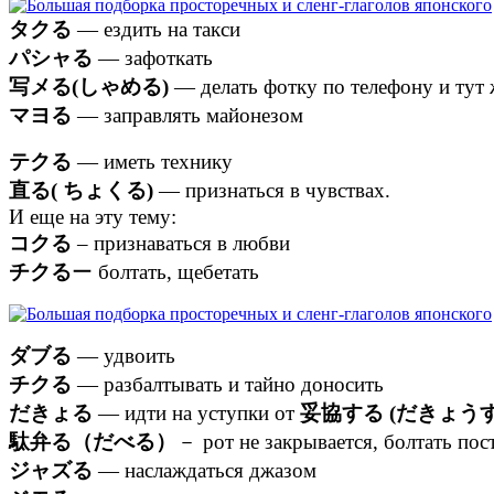
タクる
— ездить на такси
パシャる
— зафоткать
写メる(しゃめる)
— делать фотку по телефону и тут 
マヨる
— заправлять майонезом
テクる
— иметь технику
直る( ちょくる)
— признаться в чувствах.
И еще на эту тему:
コクる
– признаваться в любви
チクる
ー болтать, щебетать
ダブる
— удвоить
チクる
— разбалтывать и тайно доносить
だきょる
— идти на уступки от
妥協する (だきょう
駄弁る（だべる）
－ рот не закрывается, болтать пос
ジャズる
— наслаждаться джазом