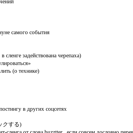
ечений
нуне самого события
в сленге задействована черепаха)
улироваться»
ить (о технике)
постингу в других соцсетях
 ブロックする)
т-сленга от слова buzztter , если совсем дословно пере