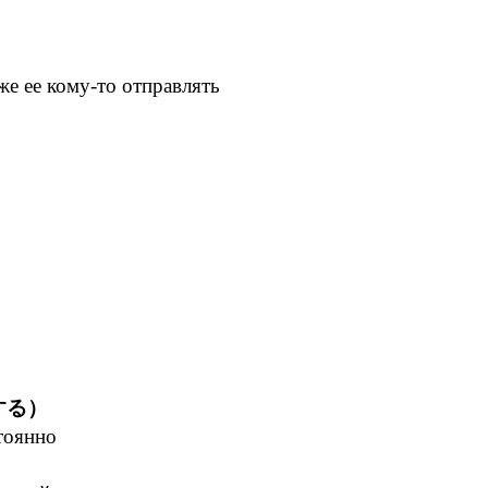
же ее кому-то отправлять
する）
тоянно