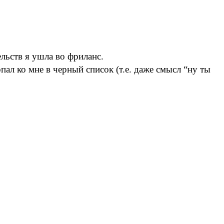
льств я ушла во фриланс.
пал ко мне в черный список (т.е. даже смысл “ну ты