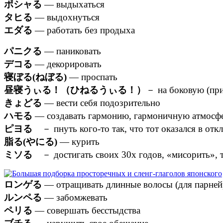
ポシャる
— выдыхаться
タヒる
— выдохнуться
エダる
— работать без продыха
パニクる
— паниковать
デコる
— декорировать
寝ぼる(ねぼる)
— проспать
昼寝うぃる！（ひねるうぃる！）
－ на боковую (при
きょどる
— вести себя подозрительно
ハモる
— создавать гармонию, гармоничную атмосф
ピヨる
－ пнуть кого-то так, что тот оказался в отк
脂る(やにる)
— курить
ミソる
－ достигать своих 30х годов, «мисорить», т.е
ロンゲる
— отращивать длинные волосы (для парней
ルンペる
— забомжевать
ペリる
— совершать бесстыдства