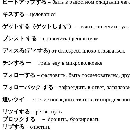
ヒートアップする
– быть в радостном ожидании чего-
キスする
– целоваться
ゲットする（ゲットします）
ー взять, получить, уло
ブレスト する
– проводить брейнштурм
ディスる(ディする)
от disrespect, плохо отзываться.
チンする
ー греть еду в микроволновке
フォローする
– фалловить, быть последователем, дру
フォローバック する
– зафрендить в ответ, зафаллови
追いツイ
- чтение последних твитов от определенно
リツイする
– ретвитнуть
ブロックする
－ блочить, блокировать
リプする
– ответить