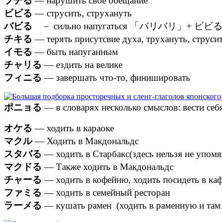
ブチる
— нарушить свое обещание
ビビる
— струсить, струхануть
バビる
－ сильно напугаться 「バリバリ」+ ビビ
チキる
— терять присутсвие духа, трухануть, струсит
イモる
— быть напуганным
チャリる
— ездить на велике
フィニる
— завершать что-то, финишировать
ポニョる
— в словарях несколько смыслов: вести себ
オケる
— ходить в караоке
マクル
— Ходить в Макдональдс
スタバる
— ходить в Старбакс(здесь нельзя не уп
マクドる
— Также ходить в Макдональдс
チャーる
— ходить в кофейню, ходить посидеть в ка
ファミる
— ходить в семейный ресторан
ラーメる
— кушать рамен (ходить в раменную и там