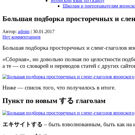
Японский язык по скайпу
Школам и препопавателям японско
Большая подборка просторечных и слен
Автор:
admin
|
30.01.2017
Нет комментариев
Большая подборка просторечных и сленг-глаголов яп
«Сборная», но довольно полная по целостности подбо
а те — со словарей и переводов статей с других сайто
Ниже — список того, что получилось в итоге.
Пункт по новым する глаголам
エキサイトする
– быть взволнованным, быть как на 