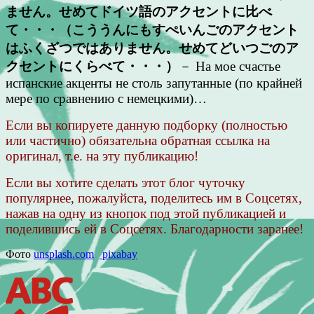
ません。せめてドイツ語のアクセントに比べ
て・・・（こううんにもすぺいんごのアクセント
はふくざつではありません。せめてどいつごのア
クセントにくらべて・・・）
－ На мое счастье
испанские акценты не столь запутанные (по крайней
мере по сравнению с немецкими)…
Если вы копируете данную подборку (полностью
или частично) обязательна обратная ссылка на
оригинал, т.е. на эту публикацию!
Если вы хотите сделать этот блог чуточку
популярнее, пожалуйста, поделитесь им в Соцсетях,
нажав на одну из кнопок под этой публикацией и
поделившись ей в Соцсетях. Благодарности заранее!
Фото
unsplash.com
pixabay