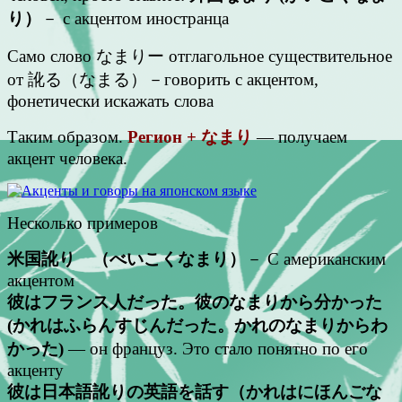
り）
－ с акцентом иностранца
Само слово なまりー отглагольное существительное
от 訛る（なまる）－говорить с акцентом,
фонетически искажать слова
Таким образом.
Регион + なまり
— получаем
акцент человека.
Несколько примеров
米国訛り （べいこくなまり）
－ C американским
акцентом
彼はフランス人だった。彼のなまりから分かった
(かれはふらんすじんだった。かれのなまりからわ
かった)
— он француз. Это стало понятно по его
акценту
彼は日本語訛りの英語を話す（かれはにほんごな