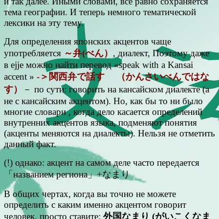
и так далее. Иными словами, все равно сохраняется
тема географии. И теперь немного тематической
лексики на эту тему.
Для определения японских акцентов чаще
употребляется
～弁(べん）
, диалект, Поэтому даже
в ejje можно найти перевод «speak with a Kansai
accent »
-＞関西弁で話す （かんさいべんではな
す）
－ по сути: говорить на кансайском диалекте (а
не с кансайским акцентом). Но, как бы то ни было
многие словари , когда дело касается определений
внутренних акцентов языка, подменяют понятия
(акценты меняются на диалекты). Нельзя не отметить
данный факт.
(!) однако: акцент на самом деле часто передается
「названием региона」+なまり
В общих чертах, когда вы точно не можете
определить с каким именно акцентом говорит
человек, просто ставите:
外国なまり (がいこくなま