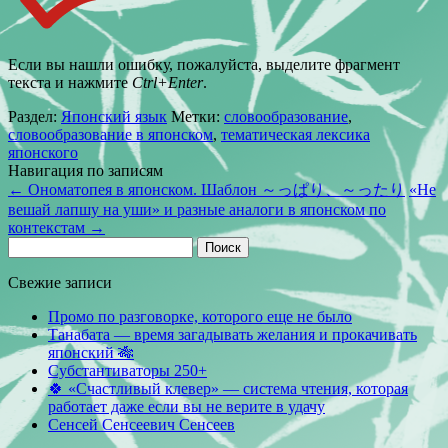
Если вы нашли ошибку, пожалуйста, выделите фрагмент
текста и нажмите
Ctrl+Enter
.
Раздел:
Японский язык
Метки:
словообразование
,
словообразование в японском
,
тематическая лексика
японского
Навигация по записям
←
Ономатопея в японском. Шаблон ～っぱり、～ったり
«Не
вешай лапшу на уши» и разные аналоги в японском по
контекстам
→
Найти:
Свежие записи
Промо по разговорке, которого еще не было
Танабата — время загадывать желания и прокачивать
японский 🎋
Субстантиваторы 250+
🍀 «Счастливый клевер» — система чтения, которая
работает даже если вы не верите в удачу
Сенсей Сенсеевич Сенсеев