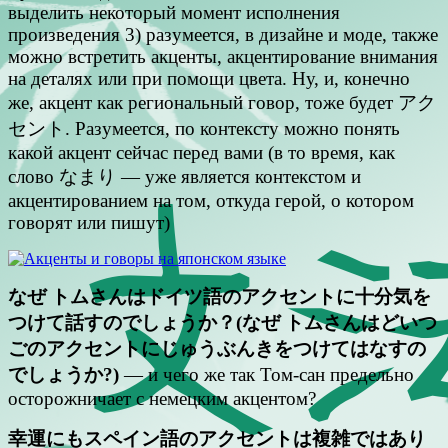
выделить некоторый момент исполнения
произведения 3) разумеется, в дизайне и моде, также
можно встретить акценты, акцентирование внимания
на деталях или при помощи цвета. Ну, и, конечно
же, акцент как региональный говор, тоже будет アク
セント. Разумеется, по контексту можно понять
какой акцент сейчас перед вами (в то время, как
слово なまり — уже является контекстом и
акцентированием на том, откуда герой, о котором
говорят или пишут)
なぜ トムさんはドイツ語のアクセントに十分気を
つけて話すのでしょうか？(なぜ トムさんはどいつ
ごのアクセントにじゅうぶんきをつけてはなすの
でしょうか?)
— и чего же так Том-сан предельно
осторожничает с немецким акцентом?
幸運にもスペイン語のアクセントは複雑ではあり