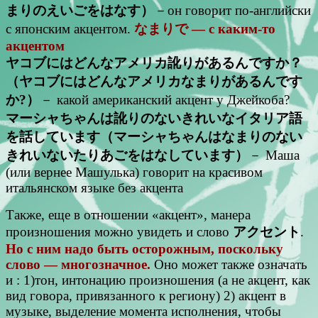
まりのえいごをはなす）
－он говорит по-английски
с японским акцентом.
なまりで — с каким-то
акцентом
ヤコブにはどんなアメリカ訛りがあるんですか？
（ヤコブにはどんなアメリカなまりがあるんです
か?）
－ какой американский акцент у Джейкоба?
マーシャちゃんは訛りのないきれいなイタリア語
を話しています（マーシャちゃんはなまりのない
きれいないたりあごをはなしています）
－ Маша
(или вернее Машулька) говорит на красивом
итальянском языке без акцента
Также, еще в отношении «акцент», манера
произношения можно увидеть и слово
アクセント
.
Но с ним надо быть осторожным, поскольку
слово — многозначное.
Оно может также означать
и : 1)тон, интонацию произношения (а не акцент, как
вид говора, привязанного к региону) 2) акцент в
музыке, выделение момента исполнения, чтобы