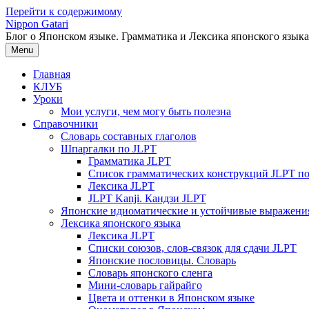
Перейти к содержимому
Nippon Gatari
Блог о Японском языке. Грамматика и Лексика японского языка
Menu
Главная
КЛУБ
Уроки
Мои услуги, чем могу быть полезна
Справочники
Словарь составных глаголов
Шпаргалки по JLPT
Грамматика JLPT
Список грамматических конструкций JLPT п
Лексика JLPT
JLPT Kanji. Кандзи JLPT
Японские идиоматические и устойчивые выражени
Лексика японского языка
Лексика JLPT
Списки союзов, слов-связок для сдачи JLPT
Японские пословицы. Словарь
Словарь японского сленга
Мини-словарь гайрайго
Цвета и оттенки в Японском языке