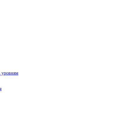
о уровням
я