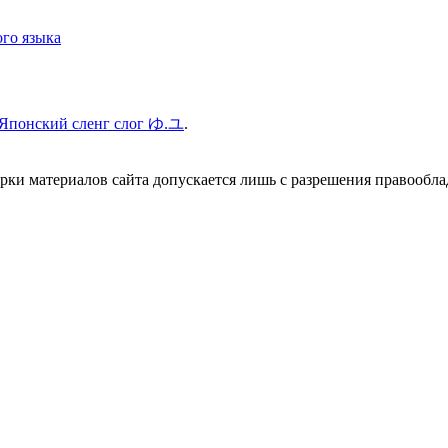
го языка
Японский сленг слог ゆ.ユ
.
ки материалов сайта допускается лишь с разрешения правооблад